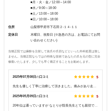
■月・火・金／12:00～14:00
■水／9:00～18:00
■土／13:00～18:00
■日／10:00～18:00
住所
山梨県甲府市下石田２-１４-１１
定休日
木曜日、祝祭日 (※急患の方は、お電話にてお問
い合わせください)
当矯正院では麻酔を注射して抜爪や爪切などといった外科処置は致し
ません。当矯正院ならではの特殊な技術であなたの爪を元の型に完全
修復いたします。少しでも早く矯正することをお勧めします。
2025年07月08日
口コミ
の
5
先生も優しく丁寧に治療して頂きました。痛みがあり走れなかった足がまったく痛みがなく走れました。最高です。ありがとうございました。早く知りたかったです。 受けの女性の方も明るく優しかったです。
2025年05月09日
口コミ
の
5
20年位は通っていますが なとりが院長先生とても親切で丁寧で良かったです。 おすすめします。