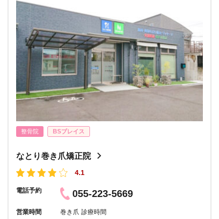
整骨院
BSブレイス
なとり巻き爪矯正院
4.1
電話予約
055-223-5669
営業時間
巻き爪 診療時間