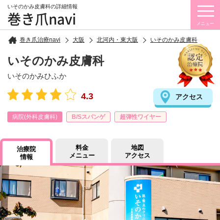
いそのかみ皮膚科の詳細情報
巻き爪navi
メニュー
巻き爪治療navi
大阪
北河内・東大阪
いそのかみ皮膚科
いそのかみ皮膚科
いそのかみひふか
4.3
アクセス
病院(外科皮膚科)
B/Sスパンゲ
超弾性ワイヤー
料金
地図
治療院
メニュー
アクセス
情報