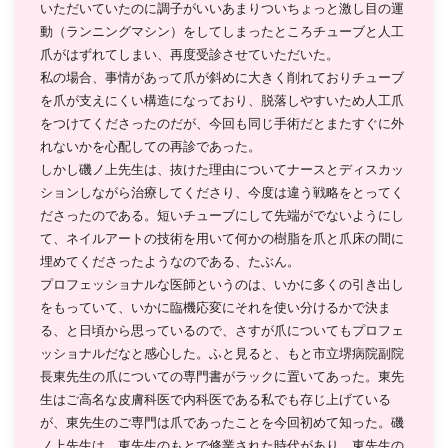
いただいていたのに調子がいいあまりついちょっと激し目の運
動（ランニングマシン）をしてしまったところチューブと人工
爪がはずれてしまい、再度受診させていただいた。
私の場合、事情があって爪が斜めに大きく削れておりチューブ
を爪が支えにくい構造になっており、脱落しやすいため人工爪
をつけてくださったのだが、今回も同じ手術だとまたすぐに外
れないかを心配しての再診であった。
しかし磯ノ上先生は、抜けた理由についてナースとディスカッ
ションしながら治療してくださり、今度は違う戦略をとってく
ださったのである。短いチューブにして先端がでないようにし
て、ネイルアートの技術を用いて何かの樹脂を爪と爪床の間に
埋めてくださったようなのである、たぶん。
プロフェッショナルな医師というのは、いかに多くの引き出し
をもっていて、いかに臨機応変にそれを使い分けるかで決ま
る、と日頃から思っているので、さすが爪についてもプロフェ
ッショナルだなと感心した。ふと見ると、もと市立堺病院副院
長東先生の爪についての専門書がラックに置いてあった。東先
生はご高名な皮膚科医で内科医である私でも存じ上げている
が、東先生のご専門は爪であったことを今回初めて知った。磯
ノ上先生は、東先生のもとで修業された時代があり、東先生の