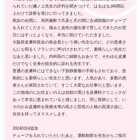
られていた磯ノ上先生の評判を聞きつけて、はるばる1時間以
上かけて診察を受けに行ってきました。
夜診の合間に、局所麻酔で爪床と爪の間に合成樹脂のチューブ
を入れてくださり、痛みと血性の滲出液で苦しんできたのが翌
日にはすっとよくなり、本当に助けていただきました。
大阪府皮膚科医会の前会長という偉い先生なのに、どの患者さ
んにも明るくフランクに声がけされていて、素晴らしい先生だ
なあと思いました。内科医のご経験もおありで、それゆえ皮膚
だけでなく全身が総合的に診れる先生です。
普通の皮膚科にはできない下肢静脈瘤の手術もされており、技
術的にも素晴らしい先生だと思います。人気があり、多数の患
者さんが来院されていて、すごく大変なお仕事だと思います。
この地域のにお住まいの人は信頼の置ける皮膚科クリニックが
あって本当に恵まれていると感じました。同じ医師として、い
そのかみ皮膚科を医療水準の高さと院長の人格の高潔さ故に、
自信を持ってオススメします。
20240314追加
チューブを入れていただいたあと、運動制限を先生からご指示