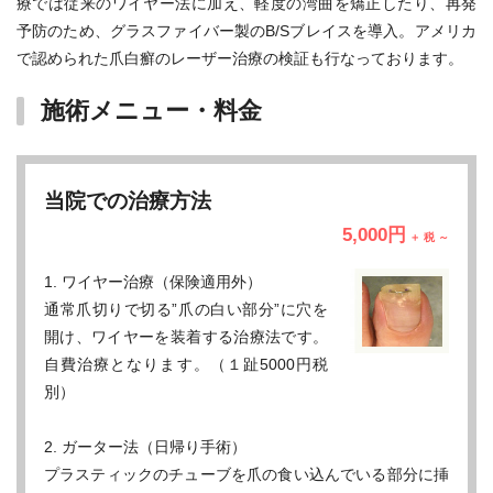
療では従来のワイヤー法に加え、軽度の湾曲を矯正したり、再発
予防のため、グラスファイバー製のB/Sブレイスを導入。アメリカ
で認められた爪白癬のレーザー治療の検証も行なっております。
施術メニュー・料金
当院での治療方法
5,000円
＋ 税 ～
1. ワイヤー治療（保険適用外）
通常爪切りで切る”爪の白い部分”に穴を
開け、ワイヤーを装着する治療法です。
自費治療となります。（１趾5000円税
別）
2. ガーター法（日帰り手術）
プラスティックのチューブを爪の食い込んでいる部分に挿