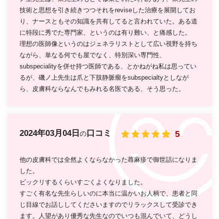
技術と思想を引き続きつつそれをreviseした治療を展開してお
り、ナースともその知識を共有してると言われていた。ある道
に特段に秀でた専門家、というのは有り難い、と痛感した。
理想の医師像というのはジェネラリストとして広い視野を持ち
ながら、単なる何でも屋でなく、特別深い専門性、
subspecialityを併せ持つ医師である、とかねがね私は思ってい
るが、磯ノ上先生は爪と下肢静脈瘤をsubspecialtyとしなが
ら、皮膚科ならなんでもみれる名医である、そう思った。
2024年03月04日
口コミ
5
の
他の皮膚科では全然よくならなかった蕁麻疹で御世話になりま
した。
ビックリするくらいすごくよくなりました。
すごく有名な先生らしいのに本当に温かいお人柄で、患者と同
じ目線でお話ししてくださいますのでリラックスして受診でき
ます。人望があり優秀な先生なのでいつも混んでいて、どうし