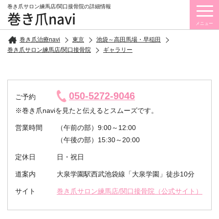
巻き爪サロン練馬店/関口接骨院の詳細情報
巻き爪navi
メニュー
巻き爪治療navi
東京
池袋～高田馬場・早稲田
巻き爪サロン練馬店/関口接骨院
ギャラリー
050-5272-9046
ご予約
※巻き爪naviを見たと伝えるとスムーズです。
営業時間
（午前の部）9:00～12:00
（午後の部）15:30～20:00
定休日
日・祝日
道案内
大泉学園駅西武池袋線「大泉学園」徒歩10分
サイト
巻き爪サロン練馬店/関口接骨院（公式サイト）