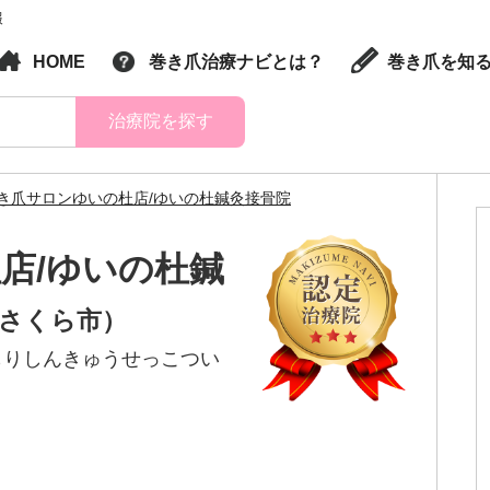
報
HOME
巻き爪治療ナビとは？
巻き爪を知
治療院を探す
き爪サロンゆいの杜店/ゆいの杜鍼灸接骨院
店/ゆいの杜鍼
 さくら市）
もりしんきゅうせっこつい