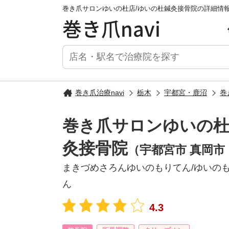
巻き爪サロンゆいの杜店/ゆいの杜鍼灸接骨院の詳細情
巻き爪navi
巻き爪治療navi
栃木
宇都宮・鹿沼
巻
巻き爪サロンゆいの杜
灸接骨院
（宇都宮市 真岡市
まきづめさろんゆいのもりてん/ゆいの
ん
4.3