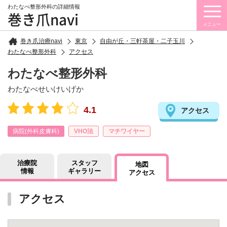
わたなべ整形外科の詳細情報
巻き爪navi
メニュー
巻き爪治療navi
東京
自由が丘・三軒茶屋・二子玉川
わたなべ整形外科
アクセス
わたなべ整形外科
わたなべせいけいげか
4.1
アクセス
病院(外科皮膚科)
VHO法
マチワイヤー
治療院
スタッフ
地図
情報
ギャラリー
アクセス
アクセス