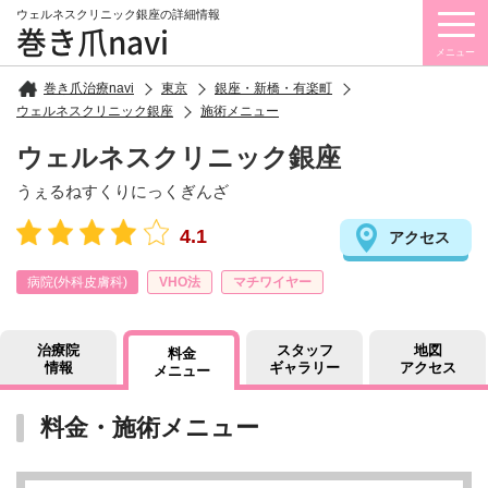
ウェルネスクリニック銀座の詳細情報
巻き爪navi
メニュー
巻き爪治療navi
東京
銀座・新橋・有楽町
ウェルネスクリニック銀座
施術メニュー
ウェルネスクリニック銀座
うぇるねすくりにっくぎんざ
4.1
アクセス
病院(外科皮膚科)
VHO法
マチワイヤー
治療院
スタッフ
地図
料金
情報
ギャラリー
アクセス
メニュー
料金・施術メニュー