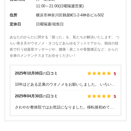
11:00～21:00(日曜隔週営業)
住所
横浜市神奈川区鶴屋町1-2-4神谷ビル502
定休日
日曜隔週/祝祭日
あなたのからだに関する「困った」を、私たちが解決いたします。 つ
らい巻き爪やウオノメ・タコなどあらゆるフットケアから、独自の技
術で行う頭蓋骨マッサージや、腰痛・肩こりや骨盤矯正など、からだ
全身のメンテンナスまでお任せください！
2025年10月08日
口コミ
の
5
10年ほどある足裏のウオノメをお願いしました。 いろいろなところに行きましたが、最近は痛みがなくなる状態にまでは回復せず、藁にもすがる思いでお願いしました。 施術後には痛みがなくなりました！ 1週間ほど経ちましたが、痛みがない状態が続いています。 施術中にいろいろお話を聞かせていただき、とても参考になりました。 紹介していただいたフットクリームはベタつきがなく、こういうクリームを長年探していたのでとてもありがたかったです！ これからも通おうと思っています。
2025年04月30日
口コミ
の
5
さわやか整体院ではお世話になりました。移転後初めて伺いました。以前のスタッフさんも変わらず居てくれて嬉しかったです。 ゴリゴリに凝り固まった首肩周りも楽になり、視界もクリアになりました！ またどうぞよろしくお願いします。