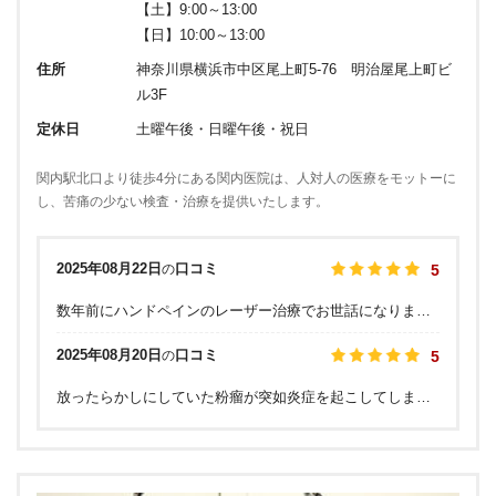
【土】9:00～13:00
【日】10:00～13:00
住所
神奈川県横浜市中区尾上町5-76 明治屋尾上町ビ
ル3F
定休日
土曜午後・日曜午後・祝日
関内駅北口より徒歩4分にある関内医院は、人対人の医療をモットーに
し、苦痛の少ない検査・治療を提供いたします。
2025年08月22日
口コミ
の
5
数年前にハンドペインのレーザー治療でお世話になりました。異常に浮き出た血管がコンプレックスでしたが、保険も効かないし、何より治療が不安で迷っていましたが、こちらのホームページをみて思い切って伺いました。 村山先生の腕は確かだし、注射などで迷走神経反射があるので、不安でしたが看護師さん達がみなさん本当に優しく安心させてくれて、無事に治療ができました。 数年が経ちましたが、やってよかったと心から思います。値段も他のクリニックに比べたら良心的だと思います。
2025年08月20日
口コミ
の
5
放ったらかしにしていた粉瘤が突如炎症を起こしてしまった為、当日手術できる所を探してこちらに伺いました。予約無しだったにも関わらずスムーズに受付してくださり、そのまま施術も受けられて良かったです。女医さんが対応してくださいました。 クレジットカード利用可能という点がこちらを選んだ一つの理由でもあるのですが、5000円以上でないと使えないそうで。ブランドもVISAマークが無かったです。(JCB、master、Amexの3種類だった気がします。)普段現金を使わないのでこの点だけ少々不便です…。