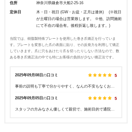
住所
神奈川県鎌倉市大船2-25-16
定休日
木・日・祝日 (GW・お盆・正月は連休) (※祝日
が土曜日の場合は営業致します。 ※他、訪問施術
にて不在の場合有。後程折返し致します。)
当院では、樹脂製特殊プレートを使用した巻き爪矯正を行っていま
す。プレートを変形した爪の表面に貼り、その反発力を利用して矯正
していきます。爪に穴をあけたり爪を切ったりしない方法なので、数
ある巻き爪矯正法の中でも特にお客様の負担が少ない矯正法です。
2025年09月08日
口コミ
の
5
事前の説明も丁寧で分かりやすく、なんの不安もなくお願いすることにしました。1回目の施術で効果が実感できました。自分でケアできない事なので来て良かったです。
2025年09月05日
口コミ
の
5
スタッフの方みなさん優しくて親切で、施術目的で通院しているものの、毎回おしゃべりも楽しく通わせていただいています。他院で治りきらなかった巻き爪が改善できて、大変感謝しております。