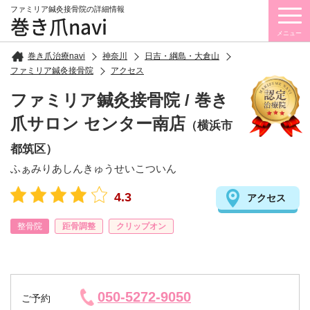
ファミリア鍼灸接骨院の詳細情報
巻き爪navi
メニュー
巻き爪治療navi
神奈川
日吉・綱島・大倉山
ファミリア鍼灸接骨院
アクセス
ファミリア鍼灸接骨院 / 巻き
爪サロン センター南店
（横浜市
都筑区）
ふぁみりあしんきゅうせいこついん
4.3
アクセス
整骨院
距骨調整
クリップオン
050-5272-9050
ご予約