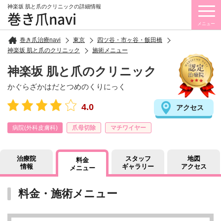
神楽坂 肌と爪のクリニックの詳細情報
巻き爪navi
メニュー
巻き爪治療navi
東京
四ツ谷・市ヶ谷・飯田橋
神楽坂 肌と爪のクリニック
施術メニュー
神楽坂 肌と爪のクリニック
かぐらざかはだとつめのくりにっく
4.0
アクセス
病院(外科皮膚科)
爪母切除
マチワイヤー
治療院
スタッフ
地図
料金
情報
ギャラリー
アクセス
メニュー
料金・施術メニュー